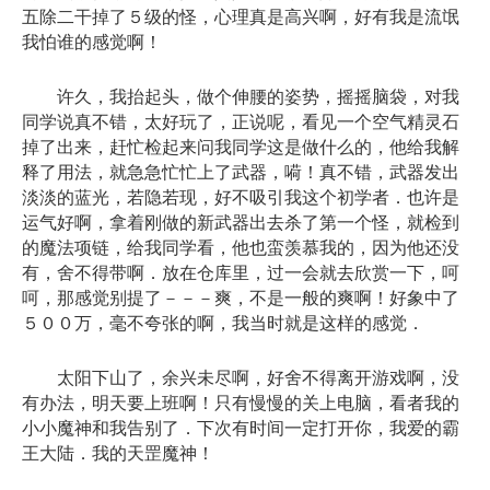
五除二干掉了５级的怪，心理真是高兴啊，好有我是流氓
我怕谁的感觉啊！
许久，我抬起头，做个伸腰的姿势，摇摇脑袋，对我
同学说真不错，太好玩了，正说呢，看见一个空气精灵石
掉了出来，赶忙检起来问我同学这是做什么的，他给我解
释了用法，就急急忙忙上了武器，嗬！真不错，武器发出
淡淡的蓝光，若隐若现，好不吸引我这个初学者．也许是
运气好啊，拿着刚做的新武器出去杀了第一个怪，就检到
的魔法项链，给我同学看，他也蛮羡慕我的，因为他还没
有，舍不得带啊．放在仓库里，过一会就去欣赏一下，呵
呵，那感觉别提了－－－爽，不是一般的爽啊！好象中了
５００万，毫不夸张的啊，我当时就是这样的感觉．
太阳下山了，余兴未尽啊，好舍不得离开游戏啊，没
有办法，明天要上班啊！只有慢慢的关上电脑，看者我的
小小魔神和我告别了．下次有时间一定打开你，我爱的霸
王大陆．我的天罡魔神！