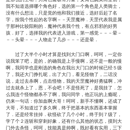
我不知道选择哪个角色好，选的第一个角色是人类骑士，
没有什么想法，只是觉的他和我们接近，选好后起了名
字，按我个性起的名字啊－－天罡魔神．天罡代表我是属
于那种比较阳刚的．魔神代表我个性，有点邪邪的好男
孩．好了，选择我的代表进入游戏，第一感觉－－－晕－
－－头晕－－－人物走了几步－－－还是晕．
过了大半个小时才算是找到大门口啊，呵呵，一定你
说我笨了吧，是的，的确我是上手慢啊，还不是一般的慢
啊，我同学也是刚选的角色在我出大门口的时候已经５级
了，我还大门挣扎呢，出了大门，看见怪物了，二话没
说，走过去杀啊，点击怪物，我的天罡魔神好勇猛啊，冲
过去就杀上了，恩，不会吧！不是怪死了，是我挂了．怎
么我连个怪物都杀不了啊，我问同学，他正玩的上瘾呢，
仍来一句话：你加血啊大哥！呵呵，新手不懂啊，还成了
大哥，不知道过了多久啊，终于把基本的东西基本掌握
了．还是经常挂掉．砍怪砍了几个小时，终于到７级了，
学了个２连斩和穿刺好象，还有什么其他的状态，摸到大
门外去杀怪，呵呵，技能真是帅啊，既好看有实用，三下