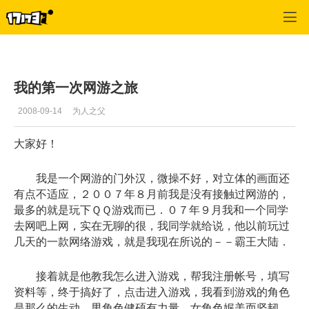
专区_《archlord》
>
心情故事
>
正文
我的第一次网游之旅
2008-09-14
为人之父
大家好！
我是一个网游的门外汉，微操不好，对立体的画面还
有点不适应，２００７年８月前我是没有接触过网游的，
最多的就是玩下ＱＱ游戏而已．０７年９月我和一个同学
去网吧上网，实在无聊的很，我同学就给说，他以前玩过
几天的一款网络游戏，就是我现在所说的－－霸王大陆．
接着就是他教我怎么进入游戏，帮我注册帐号，填写
资料等，终于搞好了，点击进入游戏，我看到游戏的角色
是那么的生动，男角色健硕有力量，女角色娓美而坚韧，