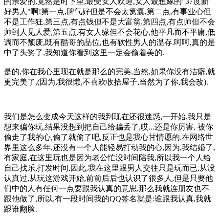
的亲爱的,竟然是时下里,最受女人欢迎,女人最想嫁的"37度新
好男人"啊!第一点,脾气好但是不会太窝囊,第二点,有事业心但
不是工作狂,第三点,有点钱但不是大富翁,第四点,有点帅但不会
帅到人见人爱,第五点,有女人缘但不会花心,他平凡而不平庸,低
调而不颓废,既有酷哥的品位,也有软性男人的温存.呵呵,真的是
中了头奖了,我知道你看到这里一定会偷着美的.
是的,你在我心里现在就是那么的完美,当然,如果你没有洁癖,就
更完美了,(因为,我很懒,不喜欢收拾屋子,当然为了你,我会改).
我们是怎么变成今天这样的我到现在还很迷惑,一开始,我只是
想来骗你玩,结果没想到把自己给骗丢了,哎...还是你厉害, 被你
偷走了我的心,偷了就偷了吧,反正也是我心甘情愿的.在网络世
界里这么多年,还没有一个人能轻易打动我的心,因为,我结婚了,
有家庭,在这里玩也是因为老公忙没时间陪我,所以我一个人给
自己找乐,打发时间,因此,我在这里跟男人交往只是玩而已,从没
认真过,从玩这游戏开始,前前后后也认识了很多人,但是只要他
们中的人有任何一点要跟我认真的意思,那么我就连朋友也不
跟他做了,所以,有一段时间我的QQ签名就是:谁跟我认真,我就
跟谁翻脸.