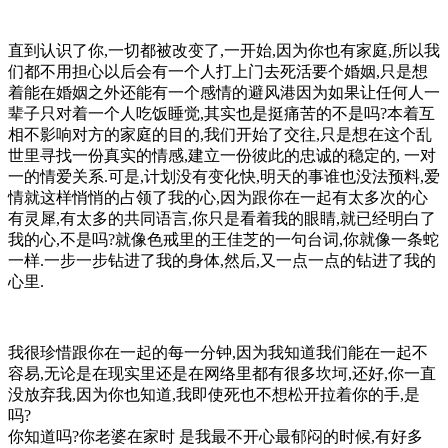
直到认识了你,一切都被改变了,一开始,因为你也有家庭,所以我
们都不用担心以后会有一个人打上门去死活要个婚姻,只是想
着能在婚姻之外还能有一个感情的避风港因为如果让任何人一
辈子只对着一个人吃饭睡觉,其实也是挺痛苦的不是吗?本着互
相不影响对方的家庭的目的,我们开始了交往,只是想在这个乱
世里寻找一份真实的情感,建立一份彼此的忠诚的稳定的, 一对
一的情爱关系.可是,计划没有变化快,明天的事谁也没法预料,爱
情就这样悄悄的占领了我的心,因为跟你在一起有太多次的心
有灵犀,有太多的共同语言,你只是看着我的眼睛,就已经明白了
我的心,不是吗?就像色戒里的王佳芝的一句台词,你就像一条蛇
一样.一步一步钻进了我的身体,然后,又一点一点的钻进了我的
心里.
我很珍惜跟你在一起的每一分钟,因为我知道我们能在一起不
容易,无论是在现实里还是在网络里都有很多坎坷,还好,你一直
没放弃我,因为你也知道,我即使死也不想松开拉着你的手,是
吗?
你知道吗?你老婆在家时 是我最不开心最郁闷的时候,有好多