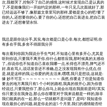
次,我都哭了,控制不了自己的感情,这时候才发现自己是认真的
了,不是能像我们一开始约定的那样,一年只见几次面就好了,那
已经远远不够了,像那篇文章里写的那样,爱都是贪心的吧?要了
你的人,还想要你的心,要了你的心,还想把自己装进去,把自己装
进去了,还想奢望永恒.
我总是跟你说分手,其实,每次都是口是心非,每次,都想证明,你
有多在乎我,多舍不得跟我分开
每次看到你因为我说分手生气时,不知道心里有多开心,尤其是
听到你说,只要我不离开你,你什么都答应我,那时候真的太感动
了,,你说你也不知道自己喜欢我哪一点,长得也不漂亮,脾气还不
好,喜欢骂人,说话发音还不准确,总之没发现我有什么优点,但
是,就是这样的我,让你爱的死去活来,嘿嘿,我只是想说,这就是:
缘 妙不可言～～～～～～～～～～ 虽然,你要走了但是知道你
要去的地方离我只有5 个小时的路程,我真的很开心,因为你曾
经说过,只要我想你了,那么你马上就会出现在我面前是吗?其实
你只要没在我身边,那么你在哪里对于我来说都是一样的,除非
我们能真的在一起,那么一切就都不是问题了,是吗? 我知道你
现在最担心的问题,就是你走的这5 个月里,我们的感情能否经