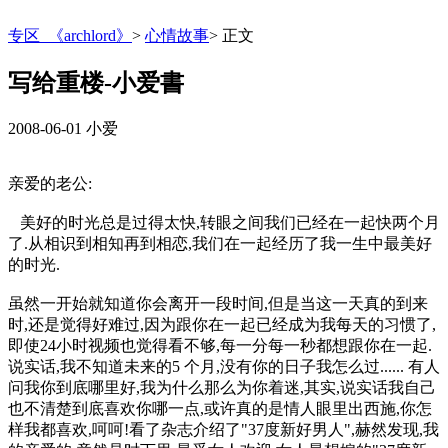
专区_《archlord》
>
心情故事
>
正文
写给重楼-小爱書
2008-06-01
小爱
亲爱的老公:
美好的时光总是过得太快,转眼之间我们已经在一起快两个月
了.从相识到相知再到相恋,我们在一起经历了我一生中最美好
的时光.
虽然一开始就知道你会离开一段时间,但是当这一天真的到来
时,还是觉得好难过,因为跟你在一起已经成为我每天的习惯了,
即使24小时视频也觉得看不够,每一分每一秒都想跟你在一起.
说实话,我不知道未来的5 个月,没有你的日子我怎么过...... 有人
问我你到底哪里好,我为什么那么为你着迷,其实,说实话我自己
也不清楚到底喜欢你哪一点,或许真的是情人眼里出西施,你怎
样我都喜欢,呵呵!看了杂志介绍了"37度新好男人",赫然发现,我